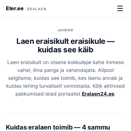
☰
Eter.ee
· ERALAEN
JUHEND
Laen eraisikult eraisikule —
kuidas see käib
Laen eraisikult on otsene kokkulepe kahe inimese
vahel, ilma panga ja vahendajata. Allpool
selgitame, kuidas see toimib, kes laenu annab ja
kuidas tehing turvaliselt vormistada. Kõik aktiivsed
pakkumised leiad portaalist
Eralaen24.ee
.
Kuidas eralaen toimib — 4 sammu