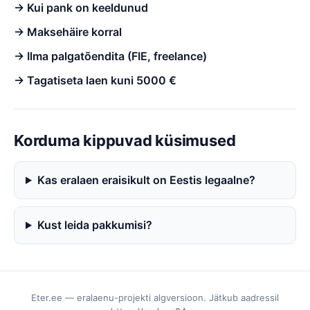
→ Kui pank on keeldunud
→ Maksehäire korral
→ Ilma palgatõendita (FIE, freelance)
→ Tagatiseta laen kuni 5000 €
Korduma kippuvad küsimused
Kas eralaen eraisikult on Eestis legaalne?
Kust leida pakkumisi?
Eter.ee — eralaenu-projekti algversioon. Jätkub aadressil