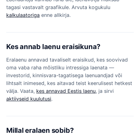
tagasi vastavalt graafikule. Arvuta kogukulu
kalkulaatoriga
enne allkirja.
Kes annab laenu eraisikuna?
Eralaenu annavad tavaliselt eraisikud, kes soovivad
oma vaba raha mõistliku intressiga laenata —
investorid, kinnisvara-tagatisega laenuandjad või
lihtsalt inimesed, kes aitavad teist keerulisest hetkest
välja. Vaata,
kes annavad Eestis laenu
, ja sirvi
aktiivseid kuulutusi
.
Millal eralaen sobib?