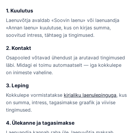
1. Kuulutus
Laenuvõtja avaldab «Soovin laenu» või laenuandja
«Annan laenu» kuulutuse, kus on kirjas summa,
soovitud intress, tähtaeg ja tingimused.
2. Kontakt
Osapooled võtavad ühendust ja arutavad tingimused
läbi. Midagi ei toimu automaatselt — iga kokkulepe
on inimeste vaheline.
3. Leping
Kokkulepe vormistatakse
kirjaliku laenulepinguga
, kus
on summa, intress, tagasimakse graafik ja viivise
tingimused.
4. Ülekanne ja tagasimakse
Laenuandja kannab raha üle, laenuvõtja maksab